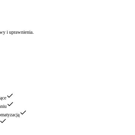
wy i uprawnienia.
jące
aniu
omatyzacją