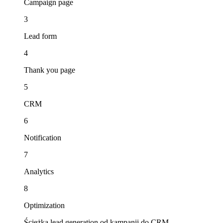
Campaign page
3
Lead form
4
Thank you page
5
CRM
6
Notification
7
Analytics
8
Optimization
Ścieżka lead generation od kampanii do CRM