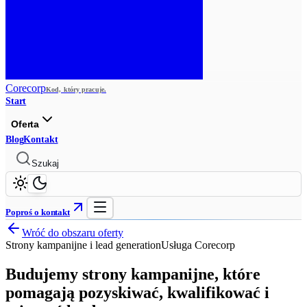
Corecorp
Kod, który pracuje.
Start
Oferta
Blog
Kontakt
Szukaj
Poproś o kontakt
Wróć do obszaru oferty
Strony kampanijne i lead generation
Usługa Corecorp
Budujemy strony kampanijne, które
pomagają pozyskiwać, kwalifikować i