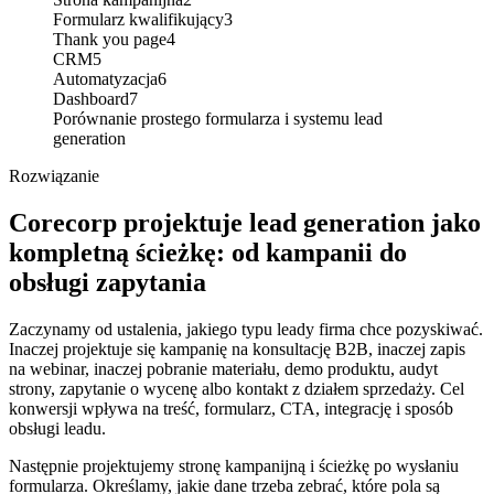
Formularz kwalifikujący
3
Thank you page
4
CRM
5
Automatyzacja
6
Dashboard
7
Porównanie prostego formularza i systemu lead
generation
Rozwiązanie
Corecorp projektuje lead generation jako
kompletną ścieżkę: od kampanii do
obsługi zapytania
Zaczynamy od ustalenia, jakiego typu leady firma chce pozyskiwać.
Inaczej projektuje się kampanię na konsultację B2B, inaczej zapis
na webinar, inaczej pobranie materiału, demo produktu, audyt
strony, zapytanie o wycenę albo kontakt z działem sprzedaży. Cel
konwersji wpływa na treść, formularz, CTA, integrację i sposób
obsługi leadu.
Następnie projektujemy stronę kampanijną i ścieżkę po wysłaniu
formularza. Określamy, jakie dane trzeba zebrać, które pola są