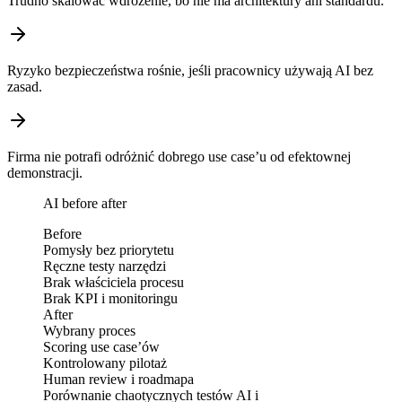
Trudno skalować wdrożenie, bo nie ma architektury ani standardu.
Ryzyko bezpieczeństwa rośnie, jeśli pracownicy używają AI bez
zasad.
Firma nie potrafi odróżnić dobrego use case’u od efektownej
demonstracji.
AI before after
Before
Pomysły bez priorytetu
Ręczne testy narzędzi
Brak właściciela procesu
Brak KPI i monitoringu
After
Wybrany proces
Scoring use case’ów
Kontrolowany pilotaż
Human review i roadmapa
Porównanie chaotycznych testów AI i