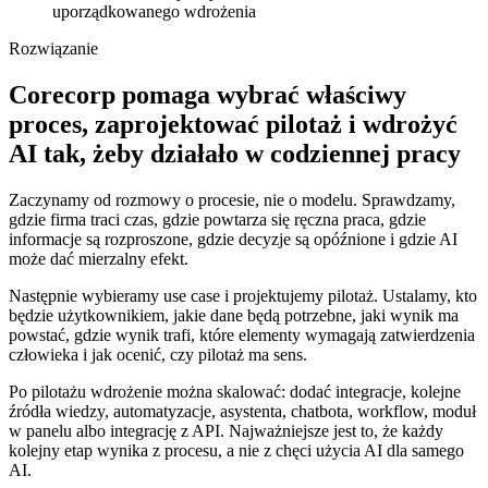
uporządkowanego wdrożenia
Rozwiązanie
Corecorp pomaga wybrać właściwy
proces, zaprojektować pilotaż i wdrożyć
AI tak, żeby działało w codziennej pracy
Zaczynamy od rozmowy o procesie, nie o modelu. Sprawdzamy,
gdzie firma traci czas, gdzie powtarza się ręczna praca, gdzie
informacje są rozproszone, gdzie decyzje są opóźnione i gdzie AI
może dać mierzalny efekt.
Następnie wybieramy use case i projektujemy pilotaż. Ustalamy, kto
będzie użytkownikiem, jakie dane będą potrzebne, jaki wynik ma
powstać, gdzie wynik trafi, które elementy wymagają zatwierdzenia
człowieka i jak ocenić, czy pilotaż ma sens.
Po pilotażu wdrożenie można skalować: dodać integracje, kolejne
źródła wiedzy, automatyzacje, asystenta, chatbota, workflow, moduł
w panelu albo integrację z API. Najważniejsze jest to, że każdy
kolejny etap wynika z procesu, a nie z chęci użycia AI dla samego
AI.