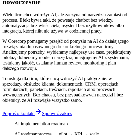
nowocześnie
Wiele firm chce wdrożyć AI, ale zaczyna od narzędzia zamiast od
procesu. Efekt bywa taki, że powstaje chatbot bez wiedzy,
automatyzacja bez właściciela, asystent bez użytkowników albo
integracja, której nikt nie używa w codziennej pracy.
W Corecorp pomagamy przejść od pomysłu na AI do działającego
rozwiązania dopasowanego do konkretnego procesu firmy.
Analizujemy potrzeby, wybieramy najlepszy use case, projektujemy
pilotaż, dobieramy model i narzędzia, integrujemy AI z systemami,
testujemy jakość, ustalamy human review, monitoring i plan
dalszego rozwoju.
To usługa dla firm, które chcą wdrożyć AI praktycznie: w
sprzedaży, obsłudze klienta, dokumentach, CRM, operacjach,
formularzach, panelach, treściach, raportach albo procesach
wewnętrznych. Bez chaosu, bez przypadkowych narzędzi i bez
obietnicy, że AI rozwiąże wszystko samo.
Poproś o kontakt
Sprawdź zakres
AI implementation roadmap
AI roadmap
process → pilot → KPI → scale