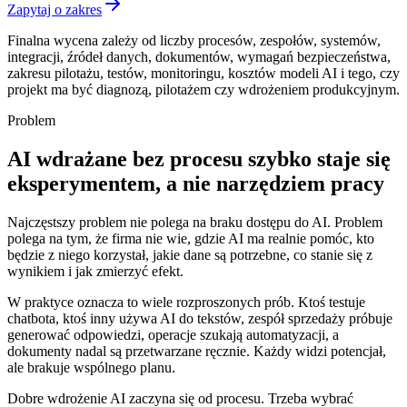
Zapytaj o zakres
Finalna wycena zależy od liczby procesów, zespołów, systemów,
integracji, źródeł danych, dokumentów, wymagań bezpieczeństwa,
zakresu pilotażu, testów, monitoringu, kosztów modeli AI i tego, czy
projekt ma być diagnozą, pilotażem czy wdrożeniem produkcyjnym.
Problem
AI wdrażane bez procesu szybko staje się
eksperymentem, a nie narzędziem pracy
Najczęstszy problem nie polega na braku dostępu do AI. Problem
polega na tym, że firma nie wie, gdzie AI ma realnie pomóc, kto
będzie z niego korzystał, jakie dane są potrzebne, co stanie się z
wynikiem i jak zmierzyć efekt.
W praktyce oznacza to wiele rozproszonych prób. Ktoś testuje
chatbota, ktoś inny używa AI do tekstów, zespół sprzedaży próbuje
generować odpowiedzi, operacje szukają automatyzacji, a
dokumenty nadal są przetwarzane ręcznie. Każdy widzi potencjał,
ale brakuje wspólnego planu.
Dobre wdrożenie AI zaczyna się od procesu. Trzeba wybrać