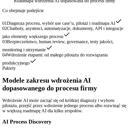
Roadmapa wdrożenia AI dopasowana do procesu firmy
Co obejmuje podejście
01
Diagnoza procesu, wybór use case’u, pilotaż i roadmapa AI
02
Chatboty, asystenci, automatyzacje, dokumenty, API i integracje
jako elementy większego procesu
03
Bezpieczeństwo, human review, governance, testy jakości,
monitoring i utrzymanie
04
Wdrożenie etapami: od małego pilotażu do rozwiązania
produkcyjnego
Pakiety
Modele zakresu wdrożenia AI
dopasowanego do procesu firmy
Wdrożenie AI może zacząć się od krótkiej diagnozy i wyboru
pilotażu, przejść przez wdrożenie jednego procesu albo rozwinąć się
w większą roadmapę AI dla kilku zespołów.
AI Process Discovery