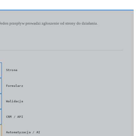
Jeden przepływ prowadzi zgłoszenie od strony do działania.
Strona
Formularz
Walidacja
CRM / API
Automatyzacja / AI