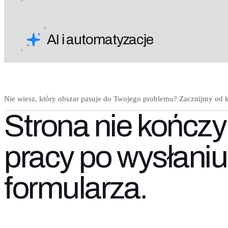
AI i automatyzacje
Nie wiesz, który obszar pasuje do Twojego problemu? Zacznijmy od k
Strona nie kończy
pracy po wysłaniu
formularza.