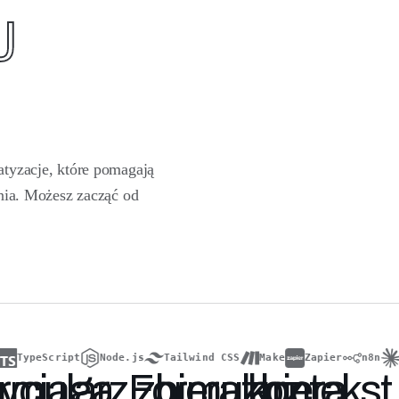
J
tyzacje, które pomagają
nia. Możesz zacząć od
TypeScript
Node.js
Tailwind CSS
Make
Zapier
n8n
Cla
rmularz
zbiera
kontekst