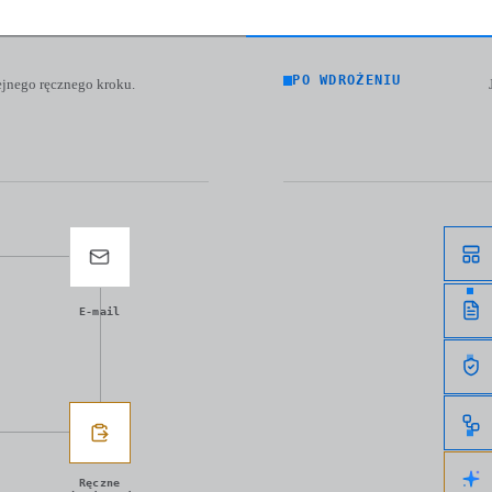
PO WDROŻENIU
jnego ręcznego kroku.
E-mail
Ręczne