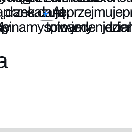
ą
dane.
AI
przejmuje
spinamy
to
w
jeden
dzia
a