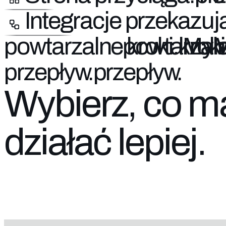
Integracje
przekazuj
powtarzalne
kroki.
My
przepływ.
Wybierz, co m
działać lepiej.