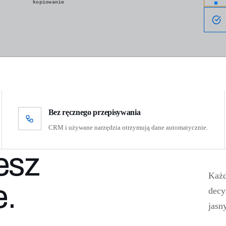
kopiowanie
Bez ręcznego przepisywania
CRM i używane narzędzia otrzymują dane automatycznie.
esz
Każd
e.
decy
jasny